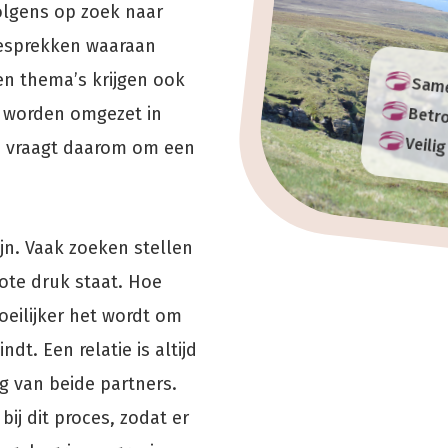
volgens op zoek naar
gesprekken waaraan
n thema’s krijgen ook
Sam
n worden omgezet in
Betr
Veilig
ie vraagt daarom om een
n. Vaak zoeken stellen
ote druk staat. Hoe
oeilijker het wordt om
ndt. Een relatie is altijd
ng van beide partners.
bij dit proces, zodat er