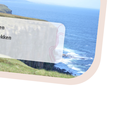
en
okken