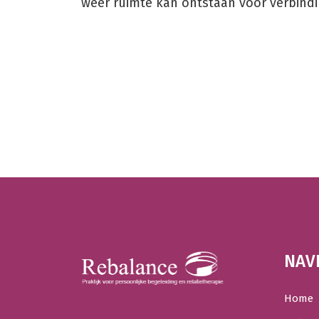
weer ruimte kan ontstaan voor verbindin
NAV
Home